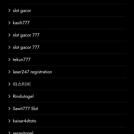
slot gacor
kasih777
slot gacor 777
slot gacor 777
tekun777
laser247 registration
라스티비
Rindutogel
Sawit777 Slot
kaisar4dtoto
serasitogel