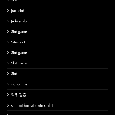
Slot
Judi slot
Jadwal slot
Slot gacor
Situs slot
Slot gacor
Slot gacor
Slot
slot online
먹튀검증
diritmit binisit viritn sitilirt