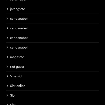
jatengtoto
cendanabet
cendanabet
cendanabet
cendanabet
magetoto
slot gacor
Visa slot
Slot online
Slot