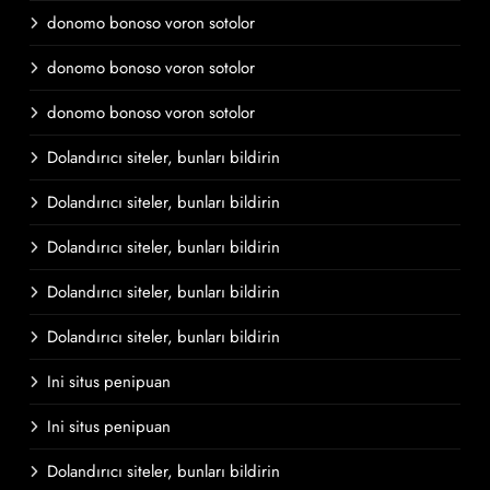
donomo bonoso voron sotolor
donomo bonoso voron sotolor
donomo bonoso voron sotolor
Dolandırıcı siteler, bunları bildirin
Dolandırıcı siteler, bunları bildirin
Dolandırıcı siteler, bunları bildirin
Dolandırıcı siteler, bunları bildirin
Dolandırıcı siteler, bunları bildirin
Ini situs penipuan
Ini situs penipuan
Dolandırıcı siteler, bunları bildirin